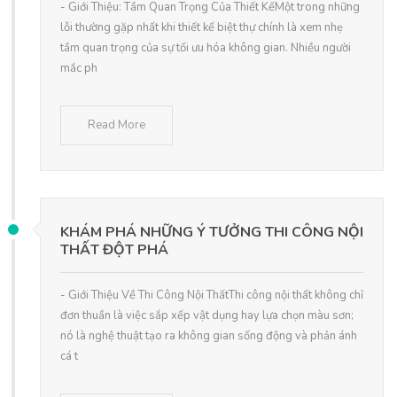
- Giới Thiệu: Tầm Quan Trọng Của Thiết KếMột trong những
lỗi thường gặp nhất khi thiết kế biệt thự chính là xem nhẹ
tầm quan trọng của sự tối ưu hóa không gian. Nhiều người
mắc ph
Read More
KHÁM PHÁ NHỮNG Ý TƯỞNG THI CÔNG NỘI
THẤT ĐỘT PHÁ
- Giới Thiệu Về Thi Công Nội ThấtThi công nội thất không chỉ
đơn thuần là việc sắp xếp vật dụng hay lựa chọn màu sơn;
nó là nghệ thuật tạo ra không gian sống động và phản ánh
cá t