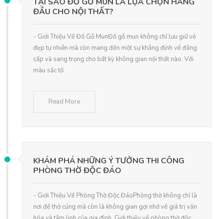
TẠI SAO ĐỒ GỖ MUN LÀ LỰA CHỌN HÀNG
ĐẦU CHO NỘI THẤT?
- Giới Thiệu Về Đồ Gỗ MunĐồ gỗ mun không chỉ lưu giữ vẻ
đẹp tự nhiên mà còn mang đến một sự khẳng định về đẳng
cấp và sang trọng cho bất kỳ không gian nội thất nào. Với
màu sắc tố
Read More
KHÁM PHÁ NHỮNG Ý TƯỞNG THI CÔNG
PHÒNG THỜ ĐỘC ĐÁO
- Giới Thiệu Về Phòng Thờ Độc ĐáoPhòng thờ không chỉ là
nơi để thờ cúng mà còn là không gian gợi nhớ về giá trị văn
hóa và tâm linh của gia đình. Giới thiệu về phòng thờ độc