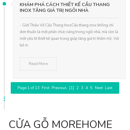
KHÁM PHÁ CÁCH THIẾT KẾ CẦU THANG
INOX TĂNG GIÁ TRỊ NGÔI NHÀ
- Giới Thiệu Về Cầu Thang InoxCầu thang inox không chỉ
đơn thuần là một phần chức năng trong ngôi nhà, mà còn là
một yếu tố thiết kế quan trọng giúp tăng giá trị thẩm mỹ. Với
bề m
Read More
Page 1 of 13
First
Previous
[1]
2
3
4
5
Next
Last
CỬA GỖ MOREHOME