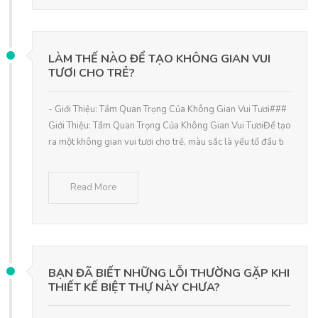
LÀM THẾ NÀO ĐỂ TẠO KHÔNG GIAN VUI
TƯƠI CHO TRẺ?
- Giới Thiệu: Tầm Quan Trọng Của Không Gian Vui Tươi###
Giới Thiệu: Tầm Quan Trọng Của Không Gian Vui TươiĐể tạo
ra một không gian vui tươi cho trẻ, màu sắc là yếu tố đầu ti
Read More
BẠN ĐÃ BIẾT NHỮNG LỖI THƯỜNG GẶP KHI
THIẾT KẾ BIỆT THỰ NÀY CHƯA?