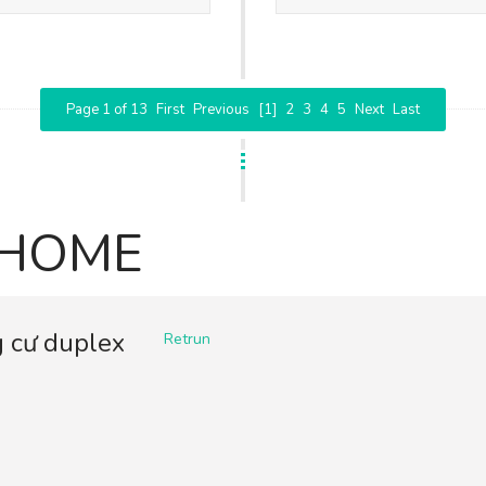
Page 1 of 13
First
Previous
[1]
2
3
4
5
Next
Last
EHOME
g cư duplex
Retrun