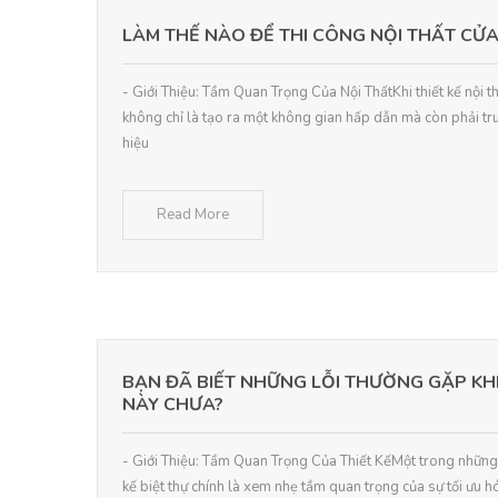
LÀM THẾ NÀO ĐỂ THI CÔNG NỘI THẤT C
- Giới Thiệu: Tầm Quan Trọng Của Nội ThấtKhi thiết kế nội t
không chỉ là tạo ra một không gian hấp dẫn mà còn phải tr
hiệu
Read More
BẠN ĐÃ BIẾT NHỮNG LỖI THƯỜNG GẶP KHI 
NÀY CHƯA?
- Giới Thiệu: Tầm Quan Trọng Của Thiết KếMột trong những l
kế biệt thự chính là xem nhẹ tầm quan trọng của sự tối ưu 