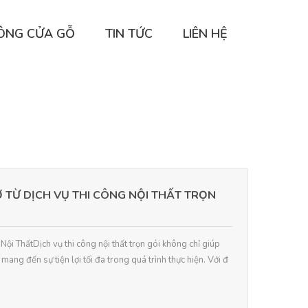
CÔNG CỬA GỖ
TIN TỨC
LIÊN HỆ
Ờ TỪ DỊCH VỤ THI CÔNG NỘI THẤT TRỌN
Nội ThấtDịch vụ thi công nội thất trọn gói không chỉ giúp
 mang đến sự tiện lợi tối đa trong quá trình thực hiện. Với đ