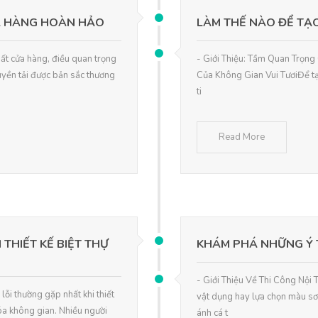
ỬA HÀNG HOÀN HẢO
LÀM THẾ NÀO ĐỂ TẠO
hất cửa hàng, điều quan trọng
- Giới Thiệu: Tầm Quan Trọng
uyền tải được bản sắc thương
Của Không Gian Vui TươiĐể tạo
ti
Read More
THIẾT KẾ BIỆT THỰ
KHÁM PHÁ NHỮNG Ý 
- Giới Thiệu Về Thi Công Nội 
ỗi thường gặp nhất khi thiết
vật dụng hay lựa chọn màu sơ
hóa không gian. Nhiều người
ánh cá t