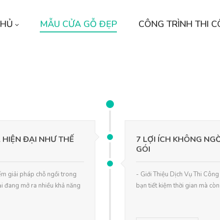
CHỦ
MẪU CỬA GỖ ĐẸP
CÔNG TRÌNH THI 
 HIỆN ĐẠI NHƯ THẾ
7 LỢI ÍCH KHÔNG NG
GÓI
iếm giải pháp chỗ ngồi trong
- Giới Thiệu Dịch Vụ Thi Công 
ại đang mở ra nhiều khả năng
bạn tiết kiệm thời gian mà còn