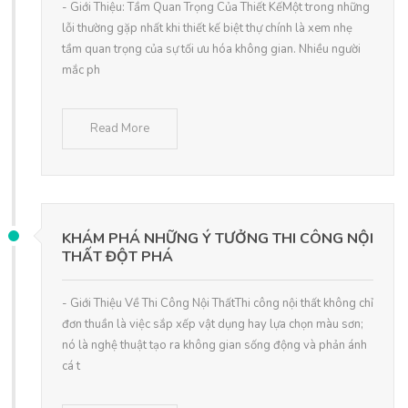
- Giới Thiệu: Tầm Quan Trọng Của Thiết KếMột trong những
lỗi thường gặp nhất khi thiết kế biệt thự chính là xem nhẹ
tầm quan trọng của sự tối ưu hóa không gian. Nhiều người
mắc ph
Read More
KHÁM PHÁ NHỮNG Ý TƯỞNG THI CÔNG NỘI
THẤT ĐỘT PHÁ
- Giới Thiệu Về Thi Công Nội ThấtThi công nội thất không chỉ
đơn thuần là việc sắp xếp vật dụng hay lựa chọn màu sơn;
nó là nghệ thuật tạo ra không gian sống động và phản ánh
cá t