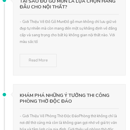
TẠI SAO ĐỒ GỖ MUN LÀ LỰA CHỌN HÀNG
ĐẦU CHO NỘI THẤT?
- Giới Thiệu Về Đồ Gỗ MunĐồ gỗ mun không chỉ lưu giữ vẻ
đẹp tự nhiên mà còn mang đến một sự khẳng định về đẳng
cấp và sang trọng cho bất kỳ không gian nội thất nào. Với
màu sắc tố
Read More
KHÁM PHÁ NHỮNG Ý TƯỞNG THI CÔNG
PHÒNG THỜ ĐỘC ĐÁO
- Giới Thiệu Về Phòng Thờ Độc ĐáoPhòng thờ không chỉ là
nơi để thờ cúng mà còn là không gian gợi nhớ về giá trị văn
hóa và tâm linh của gia đình. Giới thiệu về phòng thờ độc