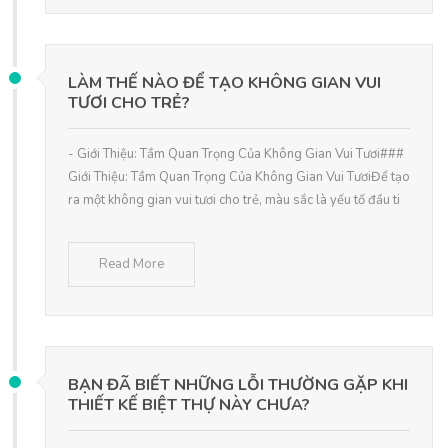
LÀM THẾ NÀO ĐỂ TẠO KHÔNG GIAN VUI
TƯƠI CHO TRẺ?
- Giới Thiệu: Tầm Quan Trọng Của Không Gian Vui Tươi###
Giới Thiệu: Tầm Quan Trọng Của Không Gian Vui TươiĐể tạo
ra một không gian vui tươi cho trẻ, màu sắc là yếu tố đầu ti
Read More
BẠN ĐÃ BIẾT NHỮNG LỖI THƯỜNG GẶP KHI
THIẾT KẾ BIỆT THỰ NÀY CHƯA?