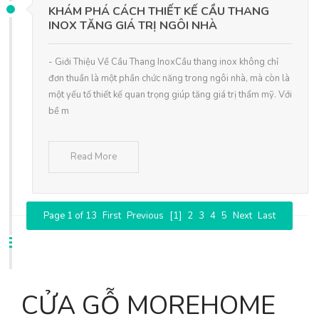
KHÁM PHÁ CÁCH THIẾT KẾ CẦU THANG
INOX TĂNG GIÁ TRỊ NGÔI NHÀ
- Giới Thiệu Về Cầu Thang InoxCầu thang inox không chỉ
đơn thuần là một phần chức năng trong ngôi nhà, mà còn là
một yếu tố thiết kế quan trọng giúp tăng giá trị thẩm mỹ. Với
bề m
Read More
Page 1 of 13
First
Previous
[1]
2
3
4
5
Next
Last
CỬA GỖ MOREHOME