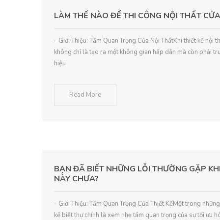
LÀM THẾ NÀO ĐỂ THI CÔNG NỘI THẤT C
- Giới Thiệu: Tầm Quan Trọng Của Nội ThấtKhi thiết kế nội t
không chỉ là tạo ra một không gian hấp dẫn mà còn phải tr
hiệu
Read More
BẠN ĐÃ BIẾT NHỮNG LỖI THƯỜNG GẶP KHI 
NÀY CHƯA?
- Giới Thiệu: Tầm Quan Trọng Của Thiết KếMột trong những l
kế biệt thự chính là xem nhẹ tầm quan trọng của sự tối ưu 