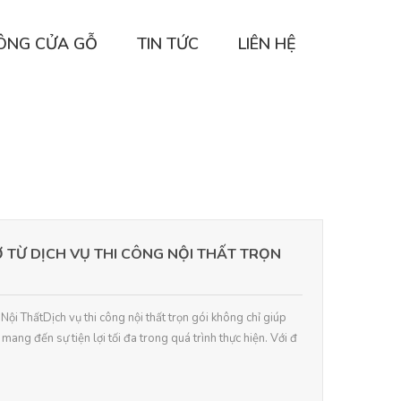
CÔNG CỬA GỖ
TIN TỨC
LIÊN HỆ
Ờ TỪ DỊCH VỤ THI CÔNG NỘI THẤT TRỌN
Nội ThấtDịch vụ thi công nội thất trọn gói không chỉ giúp
 mang đến sự tiện lợi tối đa trong quá trình thực hiện. Với đ