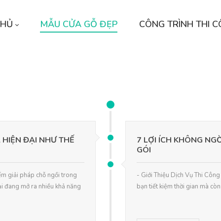
CHỦ
MẪU CỬA GỖ ĐẸP
CÔNG TRÌNH THI 
 HIỆN ĐẠI NHƯ THẾ
7 LỢI ÍCH KHÔNG NG
GÓI
iếm giải pháp chỗ ngồi trong
- Giới Thiệu Dịch Vụ Thi Công 
ại đang mở ra nhiều khả năng
bạn tiết kiệm thời gian mà còn