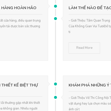
ỬA HÀNG HOÀN HẢO
LÀM THẾ NÀO ĐỂ TẠO
hất cửa hàng, điều quan trọng
- Giới Thiệu: Tầm Quan Trọng
uyền tải được bản sắc thương
Của Không Gian Vui TươiĐể tạo
ti
Read More
THIẾT KẾ BIỆT THỰ
KHÁM PHÁ NHỮNG Ý 
- Giới Thiệu Về Thi Công Nội 
ỗi thường gặp nhất khi thiết
vật dụng hay lựa chọn màu sơ
hóa không gian. Nhiều người
ánh cá t