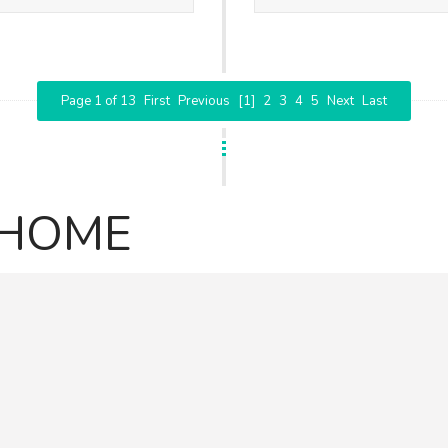
Page 1 of 13
First
Previous
[1]
2
3
4
5
Next
Last
EHOME