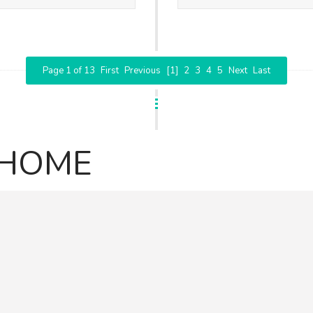
Page 1 of 13
First
Previous
[1]
2
3
4
5
Next
Last
EHOME