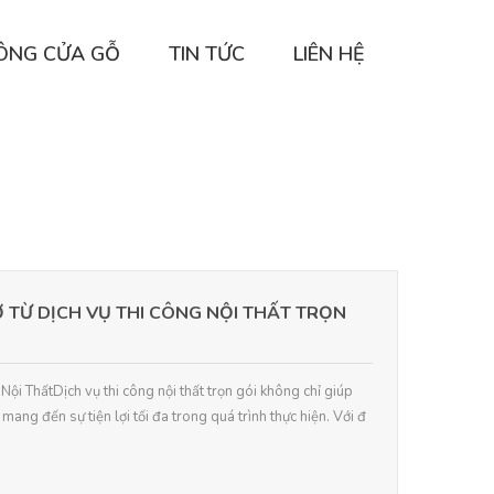
CÔNG CỬA GỖ
TIN TỨC
LIÊN HỆ
Ờ TỪ DỊCH VỤ THI CÔNG NỘI THẤT TRỌN
Nội ThấtDịch vụ thi công nội thất trọn gói không chỉ giúp
 mang đến sự tiện lợi tối đa trong quá trình thực hiện. Với đ