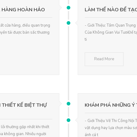
ỬA HÀNG HOÀN HẢO
LÀM THẾ NÀO ĐỂ TẠO
hất cửa hàng, điều quan trọng
- Giới Thiệu: Tầm Quan Trọng
uyền tải được bản sắc thương
Của Không Gian Vui TươiĐể tạo
ti
Read More
THIẾT KẾ BIỆT THỰ
KHÁM PHÁ NHỮNG Ý 
- Giới Thiệu Về Thi Công Nội 
ỗi thường gặp nhất khi thiết
vật dụng hay lựa chọn màu sơ
hóa không gian. Nhiều người
ánh cá t