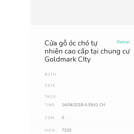
Cửa gỗ óc chó tự
Retrun
nhiên cao cấp tại chung cư
Goldmark CIty
AUTHOR
CATEGORIES
TAGS
14/04/2018 4:39:41 CH
TIME
0
COMMENTS
7320
VIEWCOUNT