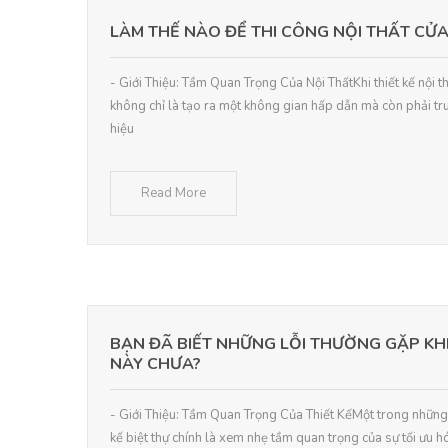
LÀM THẾ NÀO ĐỂ THI CÔNG NỘI THẤT C
- Giới Thiệu: Tầm Quan Trọng Của Nội ThấtKhi thiết kế nội t
không chỉ là tạo ra một không gian hấp dẫn mà còn phải tr
hiệu
Read More
BẠN ĐÃ BIẾT NHỮNG LỖI THƯỜNG GẶP KHI 
NÀY CHƯA?
- Giới Thiệu: Tầm Quan Trọng Của Thiết KếMột trong những l
kế biệt thự chính là xem nhẹ tầm quan trọng của sự tối ưu 