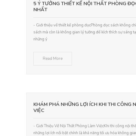
5 Ý TƯỞNG THIẾT KẾ NỘI THẤT PHÒNG ĐỌ
NHẤT
- Giới thiệu về thiết kế phòng đọcPhòng đọc sách không chỉ 
sách mà còn là không gian lý tưởng để kích thích sự sáng t
những ý
Read More
KHÁM PHÁ NHỮNG LỢI ÍCH KHI THI CÔNG 
VIỆC
- Giới Thiệu Về Nội Thất Phòng Làm ViệcKhi thi công nội th
những lợi ích nổi bật chính là khả năng tối ưu hóa không gian