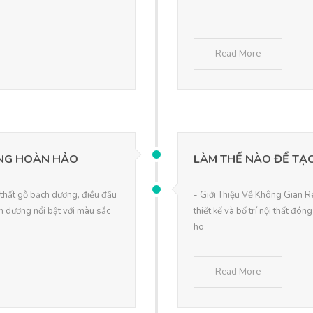
Read More
ƠNG HOÀN HẢO
LÀM THẾ NÀO ĐỂ TẠ
 thất gỗ bạch dương, điều đầu
- Giới Thiệu Về Không Gian R
ch dương nổi bật với màu sắc
thiết kế và bố trí nội thất đón
ho
Read More