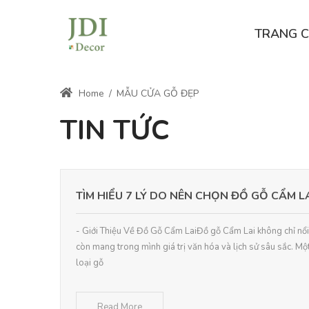
TRANG 
Home
/
MẪU CỬA GỖ ĐẸP
TIN TỨC
TÌM HIỂU 7 LÝ DO NÊN CHỌN ĐỒ GỖ CẨM L
- Giới Thiệu Về Đồ Gỗ Cẩm LaiĐồ gỗ Cẩm Lai không chỉ nổi 
còn mang trong mình giá trị văn hóa và lịch sử sâu sắc. Mộ
loại gỗ
Read More