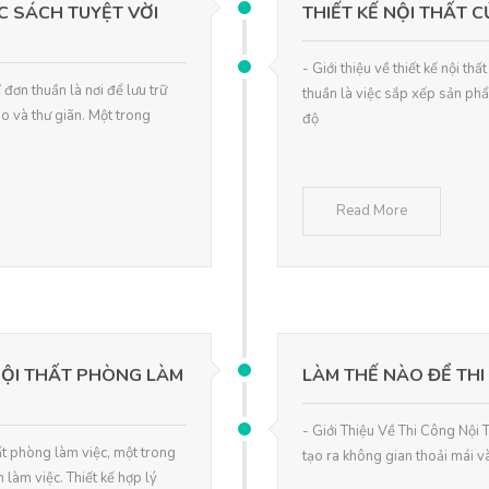
C SÁCH TUYỆT VỜI
THIẾT KẾ NỘI THẤT 
- Giới thiệu về thiết kế nội t
đơn thuần là nơi để lưu trữ
thuần là việc sắp xếp sản ph
ạo và thư giãn. Một trong
độ
Read More
NỘI THẤT PHÒNG LÀM
LÀM THẾ NÀO ĐỂ THI
- Giới Thiệu Về Thi Công Nội T
ất phòng làm việc, một trong
tạo ra không gian thoải mái và
 làm việc. Thiết kế hợp lý