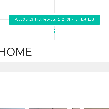
Page 3 of 13
First
Previous
1
2
[3]
4
5
Next
Last
EHOME