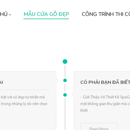
CHỦ
MẪU CỬA GỖ ĐẸP
CÔNG TRÌNH THI 
AI
CÓ PHẢI BẠN ĐÃ BIẾT
bật với vẻ đẹp tự nhiên mà
- Giới Thiệu Về Thiết Kế SpaGi
t trong những lý do nên chọn
một không gian thư giãn mà c
thiết
Read More