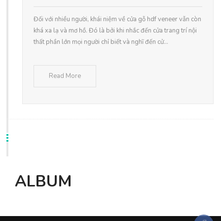
Đối với nhiều người, khái niệm về cửa gỗ hdf veneer vẫn còn
khá xa lạ và mơ hồ. Đó là bởi khi nhắc đến cửa trang trí nội
thất phần lớn mọi người chỉ biết và nghĩ đến cử...
Read More
ALBUM