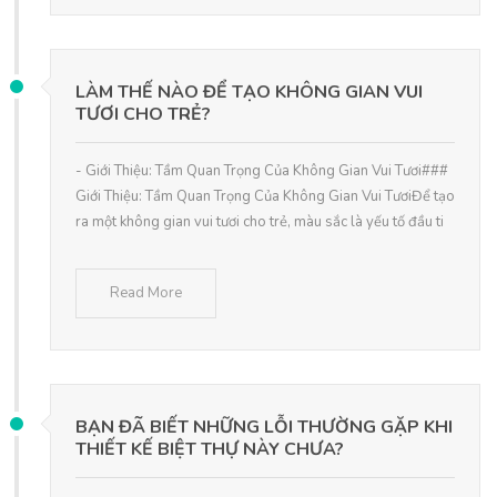
LÀM THẾ NÀO ĐỂ TẠO KHÔNG GIAN VUI
TƯƠI CHO TRẺ?
- Giới Thiệu: Tầm Quan Trọng Của Không Gian Vui Tươi###
Giới Thiệu: Tầm Quan Trọng Của Không Gian Vui TươiĐể tạo
ra một không gian vui tươi cho trẻ, màu sắc là yếu tố đầu ti
Read More
BẠN ĐÃ BIẾT NHỮNG LỖI THƯỜNG GẶP KHI
THIẾT KẾ BIỆT THỰ NÀY CHƯA?