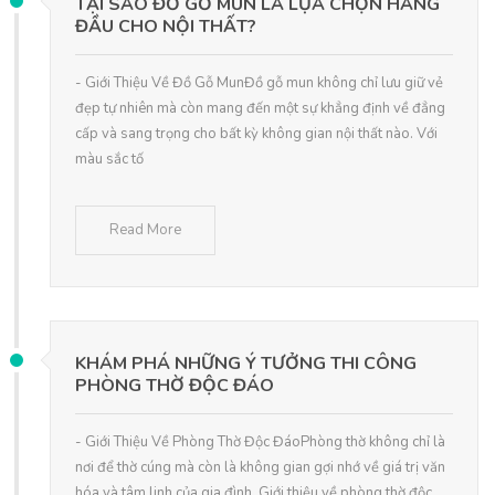
TẠI SAO ĐỒ GỖ MUN LÀ LỰA CHỌN HÀNG
ĐẦU CHO NỘI THẤT?
- Giới Thiệu Về Đồ Gỗ MunĐồ gỗ mun không chỉ lưu giữ vẻ
đẹp tự nhiên mà còn mang đến một sự khẳng định về đẳng
cấp và sang trọng cho bất kỳ không gian nội thất nào. Với
màu sắc tố
Read More
KHÁM PHÁ NHỮNG Ý TƯỞNG THI CÔNG
PHÒNG THỜ ĐỘC ĐÁO
- Giới Thiệu Về Phòng Thờ Độc ĐáoPhòng thờ không chỉ là
nơi để thờ cúng mà còn là không gian gợi nhớ về giá trị văn
hóa và tâm linh của gia đình. Giới thiệu về phòng thờ độc