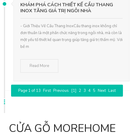
KHÁM PHÁ CÁCH THIẾT KẾ CẦU THANG
INOX TĂNG GIÁ TRỊ NGÔI NHÀ
- Giới Thiệu Về Cầu Thang InoxCầu thang inox không chỉ
đơn thuần là một phần chức năng trong ngôi nhà, mà còn là
một yếu tố thiết kế quan trọng giúp tăng giá trị thẩm mỹ. Với
bề m
Read More
Page 1 of 13
First
Previous
[1]
2
3
4
5
Next
Last
CỬA GỖ MOREHOME