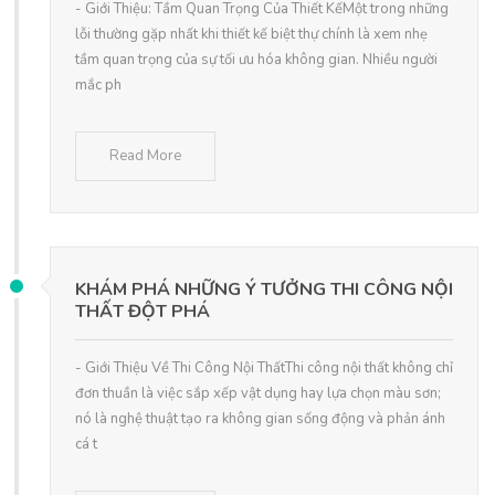
- Giới Thiệu: Tầm Quan Trọng Của Thiết KếMột trong những
lỗi thường gặp nhất khi thiết kế biệt thự chính là xem nhẹ
tầm quan trọng của sự tối ưu hóa không gian. Nhiều người
mắc ph
Read More
KHÁM PHÁ NHỮNG Ý TƯỞNG THI CÔNG NỘI
THẤT ĐỘT PHÁ
- Giới Thiệu Về Thi Công Nội ThấtThi công nội thất không chỉ
đơn thuần là việc sắp xếp vật dụng hay lựa chọn màu sơn;
nó là nghệ thuật tạo ra không gian sống động và phản ánh
cá t