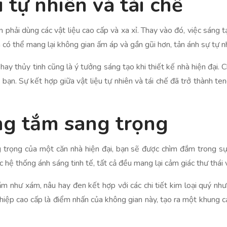
 tự nhiên và tái chế
 phải dùng các vật liệu cao cấp và xa xỉ. Thay vào đó, việc sáng t
ó thể mang lại không gian ấm áp và gần gũi hơn, tản ánh sự tự nhi
ựa hay thủy tinh cũng là ý tưởng sáng tạo khi thiết kế nhà hiện đ
bạn. Sự kết hợp giữa vật liệu tự nhiên và tái chế đã trở thành tend 
g tắm sang trọng
rọng của một căn nhà hiện đại, bạn sẽ được chìm đắm trong sự 
 hệ thống ánh sáng tinh tế, tất cả đều mang lại cảm giác thư thái
 như xám, nâu hay đen kết hợp với các chi tiết kim loại quý như
ghiệp cao cấp là điểm nhấn của không gian này, tạo ra một khung 