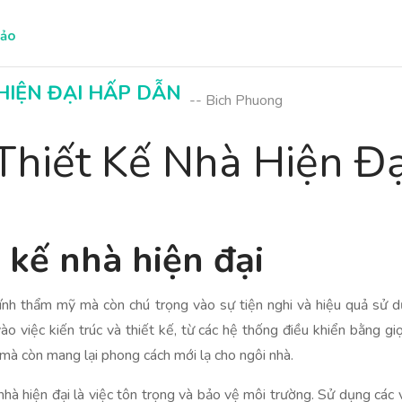
hảo
HIỆN ĐẠI HẤP DẪN
-- Bich Phuong
hiết Kế Nhà Hiện Đ
t kế nhà hiện đại
o tính thẩm mỹ mà còn chú trọng vào sự tiện nghi và hiệu quả s
o việc kiến trúc và thiết kế, từ các hệ thống điều khiển bằng gi
h mà còn mang lại phong cách mới lạ cho ngôi nhà.
à hiện đại là việc tôn trọng và bảo vệ môi trường. Sử dụng các v