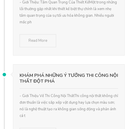
- Giới Thiệu: Tầm Quan Trọng Của Thiết KếMột trong những
lỗi thường gặp nhất khi thiết kế biệt thự chính là xem nhẹ
tầm quan trọng của sự tối ưu hóa không gian. Nhiều người
mắc ph
Read More
KHÁM PHÁ NHỮNG Ý TƯỞNG THI CÔNG NỘI
THẤT ĐỘT PHÁ
- Giới Thiệu Về Thi Công Nội ThấtThi công nội thất không chỉ
đơn thuần là việc sắp xếp vật dụng hay lựa chọn màu sơn;
nó là nghệ thuật tạo ra không gian sống động và phản ánh
cá t