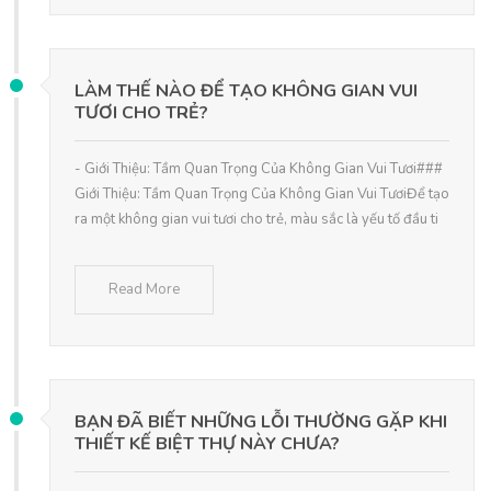
LÀM THẾ NÀO ĐỂ TẠO KHÔNG GIAN VUI
TƯƠI CHO TRẺ?
- Giới Thiệu: Tầm Quan Trọng Của Không Gian Vui Tươi###
Giới Thiệu: Tầm Quan Trọng Của Không Gian Vui TươiĐể tạo
ra một không gian vui tươi cho trẻ, màu sắc là yếu tố đầu ti
Read More
BẠN ĐÃ BIẾT NHỮNG LỖI THƯỜNG GẶP KHI
THIẾT KẾ BIỆT THỰ NÀY CHƯA?