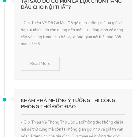
TẠI SAO ĐỒ GỖ MUN LÀ LỰA CHỌN HÀNG
ĐẦU CHO NỘI THẤT?
- Giới Thiệu Về Đồ Gỗ MunĐồ gỗ mun không chỉ lưu giữ vẻ
đẹp tự nhiên mà còn mang đến một sự khẳng định về đẳng
cấp và sang trọng cho bất kỳ không gian nội thất nào. Với
màu sắc tố
Read More
KHÁM PHÁ NHỮNG Ý TƯỞNG THI CÔNG
PHÒNG THỜ ĐỘC ĐÁO
- Giới Thiệu Về Phòng Thờ Độc ĐáoPhòng thờ không chỉ là
nơi để thờ cúng mà còn là không gian gợi nhớ về giá trị văn
hóa và tâm linh của gia đình. Giới thiệu về phòng thờ độc