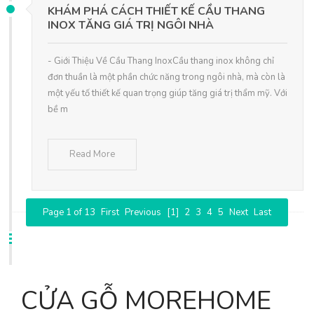
KHÁM PHÁ CÁCH THIẾT KẾ CẦU THANG
INOX TĂNG GIÁ TRỊ NGÔI NHÀ
- Giới Thiệu Về Cầu Thang InoxCầu thang inox không chỉ
đơn thuần là một phần chức năng trong ngôi nhà, mà còn là
một yếu tố thiết kế quan trọng giúp tăng giá trị thẩm mỹ. Với
bề m
Read More
Page 1 of 13
First
Previous
[1]
2
3
4
5
Next
Last
CỬA GỖ MOREHOME