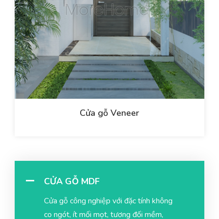
Cửa gỗ Veneer
CỬA GỖ MDF
Cửa gỗ công nghiệp với đặc tính không
co ngót, ít mối mọt, tương đối mềm,