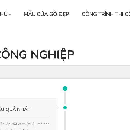
CHỦ
MẪU CỬA GỖ ĐẸP
CÔNG TRÌNH THI 
CÔNG NGHIỆP
ỆU QUẢ NHẤT
ệc lắp đặt các vật liệu mà còn