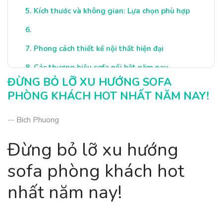
Kích thước và không gian: Lựa chọn phù hợp
Phong cách thiết kế nội thất hiện đại
Các thương hiệu sofa nổi bật năm nay
ĐỪNG BỎ LỠ XU HƯỚNG SOFA
Cách bảo quản sofa lâu bền và đẹp
PHÒNG KHÁCH HOT NHẤT NĂM NAY!
Xu hướng trang trí thêm cho sofa
-- Bich Phuong
Kết luận: Lựa chọn sofa hoàn hảo cho bạn
Đừng bỏ lỡ xu hướng
sofa phòng khách hot
nhất năm nay!