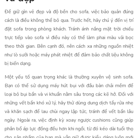
Để giữ gìn vẻ đẹp và độ bền cho sofa, việc bảo quản đúng
cách là điều không thể bỏ qua. Trước hết, hãy chú ý đến vị trí
đặt sofa trong phòng khách. Tránh ánh nắng mặt trời chiếu
trực tiếp vào sofa vì điều này có thể làm phai màu vải bọc
theo thời gian. Bên cạnh đó, nên cách xa những nguồn nhiệt
như lò sưởi hoặc máy phát nhiệt để đảm bảo chất liệu không
bị biến dạng.
Một yếu tố quan trọng khác là thường xuyên vệ sinh sofa.
Bạn có thể sử dụng máy hút bụi với đầu bàn chải mềm để
loại bỏ bụi bẩn và vi khuẩn nằm sâu trong các kẽ hở. Đối với
những vết bẩn khó xử lý, hãy thử dùng dung dịch tẩy rửa nhẹ
và khăn sạch để lau chùi ngay lập tức, tránh để vết bẩn lâu
ngày. Ngoài ra, việc định kỳ xoay ngược cushions cũng giúp
phân bổ áp lực đồng đều hơn khi ngồi, từ đó kéo dài tuổi thọ
cho sản phẩm của bạn mà vẫn giữ được kiểu dáng luôn mới