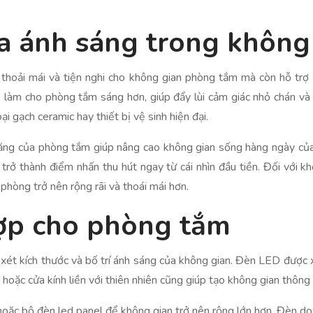
a ánh sáng trong không
 thoải mái và tiện nghi cho không gian phòng tắm mà còn hỗ trợ
ể làm cho phòng tắm sáng hơn, giúp đẩy lùi cảm giác nhỏ chán v
i gạch ceramic hay thiết bị vệ sinh hiện đại.
năng của phòng tắm giúp nâng cao không gian sống hàng ngày c
trở thành điểm nhấn thu hút ngay từ cái nhìn đầu tiền. Đối với kh
 phòng trở nên rộng rãi và thoái mái hơn.
hợp cho phòng tắm
xét kích thước và bố trí ánh sáng của không gian. Đèn LED được x
ổ hoặc cửa kính liền với thiên nhiên cũng giúp tạo không gian thông
oặc bộ đèn led panel để không gian trở nên rộng lớn hơn. Đèn do